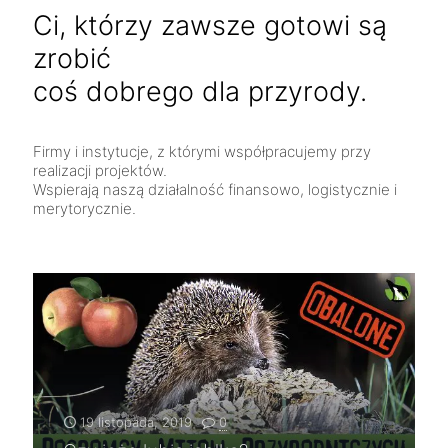
Ci, którzy zawsze gotowi są
zrobić
coś dobrego dla przyrody.
Firmy i instytucje, z którymi współpracujemy przy
realizacji projektów.
Wspierają naszą działalność finansowo, logistycznie i
merytorycznie.
19 listopada, 2019
0