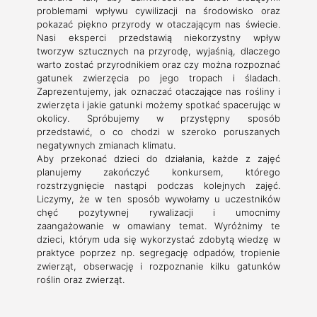
problemami wpływu cywilizacji na środowisko oraz
pokazać piękno przyrody w otaczającym nas świecie.
Nasi eksperci przedstawią niekorzystny wpływ
tworzyw sztucznych na przyrodę, wyjaśnią, dlaczego
warto zostać przyrodnikiem oraz czy można rozpoznać
gatunek zwierzęcia po jego tropach i śladach.
Zaprezentujemy, jak oznaczać otaczające nas rośliny i
zwierzęta i jakie gatunki możemy spotkać spacerując w
okolicy. Spróbujemy w przystępny sposób
przedstawić, o co chodzi w szeroko poruszanych
negatywnych zmianach klimatu.
Aby przekonać dzieci do działania, każde z zajęć
planujemy zakończyć konkursem, którego
rozstrzygnięcie nastąpi podczas kolejnych zajęć.
Liczymy, że w ten sposób wywołamy u uczestników
chęć pozytywnej rywalizacji i umocnimy
zaangażowanie w omawiany temat. Wyróżnimy te
dzieci, którym uda się wykorzystać zdobytą wiedzę w
praktyce poprzez np. segregację odpadów, tropienie
zwierząt, obserwację i rozpoznanie kilku gatunków
roślin oraz zwierząt.