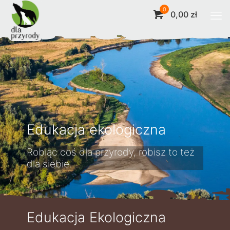
0
0,00 zł
Edukacja ekologiczna
Robiąc coś dla przyrody, robisz to też
dla siebie.
Edukacja Ekologiczna