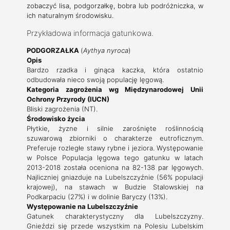
zobaczyć lisa, podgorzałkę, bobra lub podróżniczka, w
ich naturalnym środowisku.
Przykładowa informacja gatunkowa.
PODGORZAŁKA
(
Aythya nyroca
)
Opis
Bardzo rzadka i ginąca kaczka, która ostatnio
odbudowała nieco swoją populację lęgową.
Kategoria zagrożenia wg Międzynarodowej Unii
Ochrony Przyrody (IUCN)
Bliski zagrożenia (NT).
Środowisko życia
Płytkie, żyzne i silnie zarośnięte roślinnością
szuwarową zbiorniki o charakterze eutroficznym.
Preferuje rozległe stawy rybne i jeziora. Występowanie
w Polsce Populacja lęgowa tego gatunku w latach
2013-2018 została oceniona na 82-138 par lęgowych.
Najliczniej gniazduje na Lubelszczyźnie (56% populacji
krajowej), na stawach w Budzie Stalowskiej na
Podkarpaciu (27%) i w dolinie Baryczy (13%).
Występowanie na Lubelszczyźnie
Gatunek charakterystyczny dla Lubelszczyzny.
Gnieździ się przede wszystkim na Polesiu Lubelskim