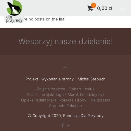
0
0,00 zł
There are no posts on the list.
Wesprzyj nasze działania!
Projekt i wykonanie strony - Michał Stepuch
Zdjęcia lotnicze -
Robert Lesiuk
Grafiki i projekt logo -
Marek Kołodziejczyk
Opieka redaktorska i korekta strony - Małgorzata
Stepuch, TekstUp
© Copyright 2020, Fundacja Dla Przyrody