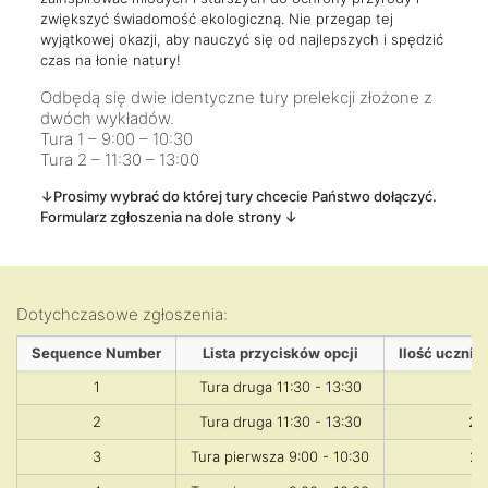
zwiększyć świadomość ekologiczną. Nie przegap tej
wyjątkowej okazji, aby nauczyć się od najlepszych i spędzić
czas na łonie natury!
Odbędą się dwie identyczne tury prelekcji złożone z
dwóch wykładów.
Tura 1 – 9:00 – 10:30
Tura 2 – 11:30 – 13:00
↓Prosimy wybrać do której tury chcecie Państwo dołączyć.
Formularz zgłoszenia na dole strony ↓
Dotychczasowe zgłoszenia:
Sequence Number
Lista przycisków opcji
Ilość ucznió
1
Tura druga 11:30 - 13:30
2
2
Tura druga 11:30 - 13:30
20
3
Tura pierwsza 9:00 - 10:30
27