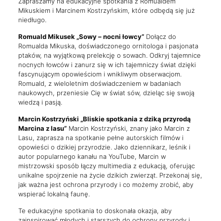
Zapraszamy na edukacyjne spotkania z Romualdem
Mikuskiem i Marcinem Kostrzyńskim, które odbędą się już
niedługo.
Romuald Mikusek „Sowy – nocni łowcy”
Dołącz do
Romualda Mikuska, doświadczonego ornitologa i pasjonata
ptaków, na wyjątkową prelekcję o sowach. Odkryj tajemnice
nocnych łowców i zanurz się w ich tajemniczy świat dzięki
fascynującym opowieściom i wnikliwym obserwacjom.
Romuald, z wieloletnim doświadczeniem w badaniach
naukowych, przeniesie Cię w świat sów, dzieląc się swoją
wiedzą i pasją.
Marcin Kostrzyński „Bliskie spotkania z dziką przyrodą
Marcina z lasu”
Marcin Kostrzyński, znany jako Marcin z
Lasu, zaprasza na spotkanie pełne autorskich filmów i
opowieści o dzikiej przyrodzie. Jako dziennikarz, leśnik i
autor popularnego kanału na YouTube, Marcin w
mistrzowski sposób łączy multimedia z edukacją, oferując
unikalne spojrzenie na życie dzikich zwierząt. Przekonaj się,
jak ważna jest ochrona przyrody i co możemy zrobić, aby
wspierać lokalną faunę.
Te edukacyjne spotkania to doskonała okazja, aby
zainspirować młodych i starszych do ochrony przyrody i