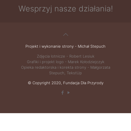
Wesprzyj nasze działania!
Projekt i wykonanie strony - Michał Stepuch
Zdjęcia lotnicze -
Robert Lesiuk
Grafiki i projekt logo -
Marek Kołodziejczyk
Opieka redaktorska i korekta strony - Małgorzata
Stepuch, TekstUp
© Copyright 2020, Fundacja Dla Przyrody