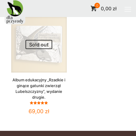
0
0,00 zł
Sold out
Album edukacyjny „Rzadkie i
ginące gatunki zwierząt
Lubelszczyzny”, wydanie
drugie.
Oceniono
69,00
zł
5.00
na 5